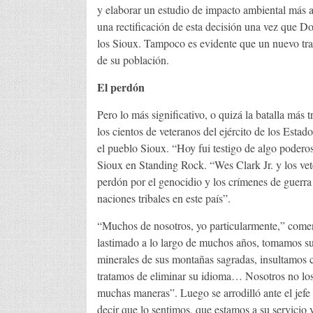
y elaborar un estudio de impacto ambiental más a
una rectificación de esta decisión una vez que D
los Sioux. Tampoco es evidente que un nuevo traz
de su población.
El perdón
Pero lo más significativo, o quizá la batalla más 
los cientos de veteranos del ejército de los Esta
el pueblo Sioux. “Hoy fui testigo de algo poderos
Sioux en Standing Rock. “Wes Clark Jr. y los vet
perdón por el genocidio y los crímenes de guerra
naciones tribales en este país”.
“Muchos de nosotros, yo particularmente,” come
lastimado a lo largo de muchos años, tomamos su
minerales de sus montañas sagradas, insultamos co
tratamos de eliminar su idioma… Nosotros no los
muchas maneras”. Luego se arrodilló ante el jef
decir que lo sentimos, que estamos a su servicio