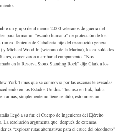
amiento.
embre un grupo de al menos 2.000 veteranos de guerra del
ntes para formar un “escudo humano” de protección de los
(un ex Teniente de Caballería hijo del reconocido general
k) y Michael Wood Jr. (veterano de la Marina), los ex soldados
ilitares, comenzaron a arribar al campamento. “Nos
mada en la Reserva Sioux Standing Rock” dijo Clark a los
l New York Times que se conmovió por las escenas televisadas
 sucediendo en los Estados Unidos. “Incluso en Irak, había
nen armas, simplemente no tiene sentido, esto no es un
talla llegó a su fin: el Cuerpo de Ingenieros del Ejército
to. La resolución argumenta que, después de extensas
er es “explorar rutas alternativas para el cruce del oleoducto”