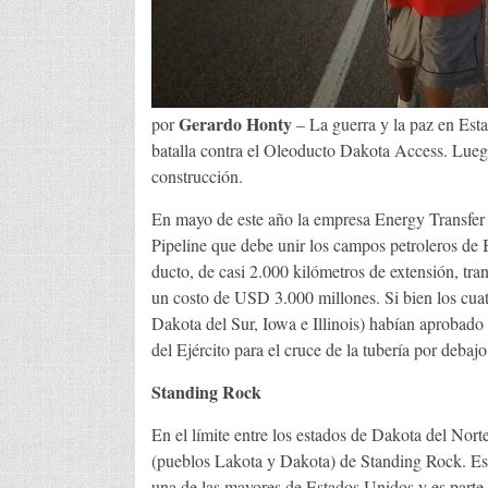
Gerardo Honty
por
– La guerra y la paz en Esta
batalla contra el Oleoducto Dakota Access. Luego
construcción.
En mayo de este año la empresa Energy Transfer 
Pipeline que debe unir los campos petroleros de B
ducto, de casi 2.000 kilómetros de extensión, tran
un costo de USD 3.000 millones. Si bien los cuat
Dakota del Sur, Iowa e Illinois) habían aprobado 
del Ejército para el cruce de la tubería por debajo
Standing Rock
En el límite entre los estados de Dakota del Norte
(pueblos Lakota y Dakota) de Standing Rock. Est
una de las mayores de Estados Unidos y es parte 