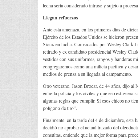
fecha sería considerado intruso y sujeto a proces
Llegan refuerzos
Ante esta amenaza, en los primeros días de dici
Ejército de los Estados Unidos se hicieron prese
Sioux en lucha. Convocados por Wesley Clark Jr. 
retirado y ex candidato presidencial Wesley Clar
vestidos con sus uniformes, rangos y banderas m
congregaremos como una milicia pacífica y desar
medios de prensa a su llegada al campamento.
Otro veterano, Jason Brocar, de 44 años, dijo a
entre la policía y los civiles y que eso estuviera
algunas reglas que cumplir. Si esos chicos no tie
polígono de tiro”.
Finalmente, en la tarde del 4 de diciembre, esta ba
decidió no aprobar el actual trazado del oleoduc
consultas, entiende que la mejor forma para proced