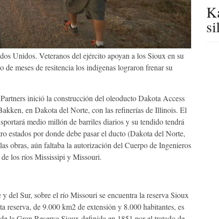
Ka
si
dos Unidos. Veteranos del ejército apoyan a los Sioux en su
 de meses de resitencia los indígenas lograron frenar su
Partners inició la construcción del oleoducto Dakota Access
akken, en Dakota del Norte, con las refinerías de Illinois. El
sportará medio millón de barriles diarios y su tendido tendrá
ro estados por donde debe pasar el ducto (Dakota del Norte,
las obras, aún faltaba la autorización del Cuerpo de Ingenieros
 de los ríos Mississipi y Missouri.
 y del Sur, sobre el río Missouri se encuentra la reserva Sioux
a reserva, de 9.000 km2 de extensión y 8.000 habitantes, es
de la Gran Reserva Sioux definida en 1851 por el tratado de