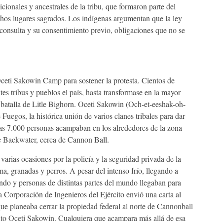
icionales y ancestrales de la tribu, que formaron parte del
hos lugares sagrados. Los indígenas argumentan que la ley
a consulta y su consentimiento previo, obligaciones que no se
ceti Sakowin Camp para sostener la protesta. Cientos de
tes tribus y pueblos el país, hasta transformase en la mayor
batalla de Litle Bighorn. Oceti Sakowin (Och-et-eeshak-oh-
Fuegos, la histórica unión de varios clanes tribales para dar
as 7.000 personas acampaban en los alrededores de la zona
e Backwater, cerca de Cannon Ball.
 varias ocasiones por la policía y la seguridad privada de la
a, granadas y perros. A pesar del intenso frío, llegando a
do y personas de distintas partes del mundo llegaban para
a Corporación de Ingenieros del Ejército envió una carta al
e planeaba cerrar la propiedad federal al norte de Cannonball
nto Oceti Sakowin. Cualquiera que acampara más allá de esa