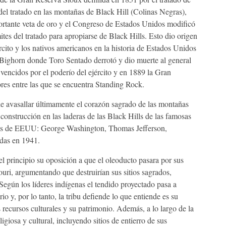
el tratado en las montañas de Black Hill (Colinas Negras),
ortante veta de oro y el Congreso de Estados Unidos modificó
ites del tratado para apropiarse de Black Hills. Esto dio origen
rcito y los nativos americanos en la historia de Estados Unidos
e Bighorn donde Toro Sentado derrotó y dio muerte al general
vencidos por el poderío del ejército y en 1889 la Gran
res entre las que se encuentra Standing Rock.
e avasallar últimamente el corazón sagrado de las montañas
onstrucción en las laderas de las Black Hills de las famosas
entes de EEUU: George Washington, Thomas Jefferson,
das en 1941.
 principio su oposición a que el oleoducto pasara por sus
ouri, argumentando que destruirían sus sitios sagrados,
Según los líderes indígenas el tendido proyectado pasa a
io y, por lo tanto, la tribu defiende lo que entiende es su
 recursos culturales y su patrimonio. Además, a lo largo de la
ligiosa y cultural, incluyendo sitios de entierro de sus