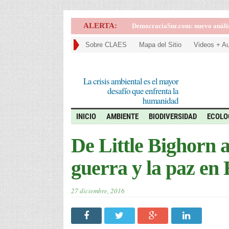
ALERTA:
DemocraciaSur.com: nuevo análisis
Sobre CLAES
Mapa del Sitio
Videos + A
La crisis ambiental es el mayor
desafío que enfrenta la
humanidad
INICIO
AMBIENTE
BIODIVERSIDAD
ECOLO
De Little Bighorn 
guerra y la paz en
27 diciembre, 2016