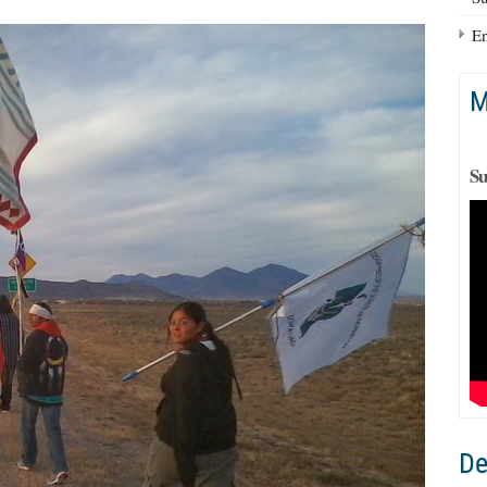
En
M
Su
De