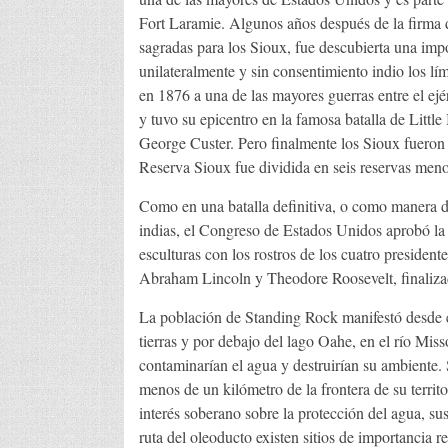
Fort Laramie. Algunos años después de la firma d
sagradas para los Sioux, fue descubierta una imp
unilateralmente y sin consentimiento indio los lím
en 1876 a una de las mayores guerras entre el ejé
y tuvo su epicentro en la famosa batalla de Littl
George Custer. Pero finalmente los Sioux fueron 
Reserva Sioux fue dividida en seis reservas meno
Como en una batalla definitiva, o como manera d
indias, el Congreso de Estados Unidos aprobó la c
esculturas con los rostros de los cuatro presid
Abraham Lincoln y Theodore Roosevelt, finaliza
La población de Standing Rock manifestó desde el
tierras y por debajo del lago Oahe, en el río Miss
contaminarían el agua y destruirían su ambiente. 
menos de un kilómetro de la frontera de su territor
interés soberano sobre la protección del agua, sus
ruta del oleoducto existen sitios de importancia re