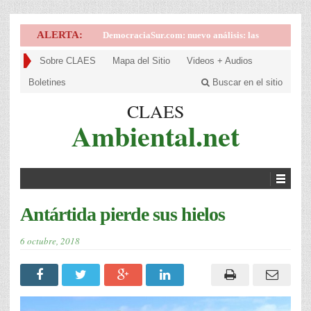
ALERTA:
DemocraciaSur.com: nuevo análisis: las
implicancias de la victoria de la derecha en
Sobre CLAES
Mapa del Sitio
Videos + Audios
Brasil
Boletines
Buscar en el sitio
CLAES
Ambiental.net
Antártida pierde sus hielos
6 octubre, 2018