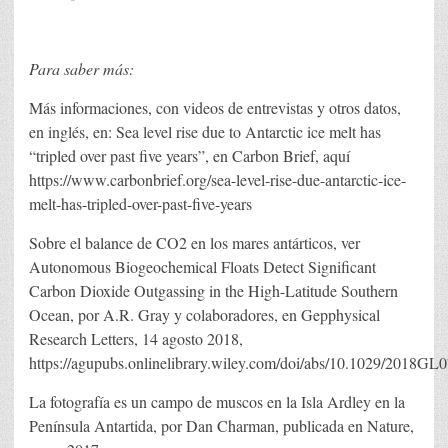
Para saber más:
Más informaciones, con videos de entrevistas y otros datos,
en inglés, en: Sea level rise due to Antarctic ice melt has
“tripled over past five years”, en Carbon Brief, aquí
https://www.carbonbrief.org/sea-level-rise-due-antarctic-ice-
melt-has-tripled-over-past-five-years
Sobre el balance de CO2 en los mares antárticos, ver
Autonomous Biogeochemical Floats Detect Significant
Carbon Dioxide Outgassing in the High-Latitude Southern
Ocean, por A.R. Gray y colaboradores, en Gepphysical
Research Letters, 14 agosto 2018,
https://agupubs.onlinelibrary.wiley.com/doi/abs/10.1029/2018GL
La fotografía es un campo de muscos en la Isla Ardley en la
Península Antartida, por Dan Charman, publicada en Nature,