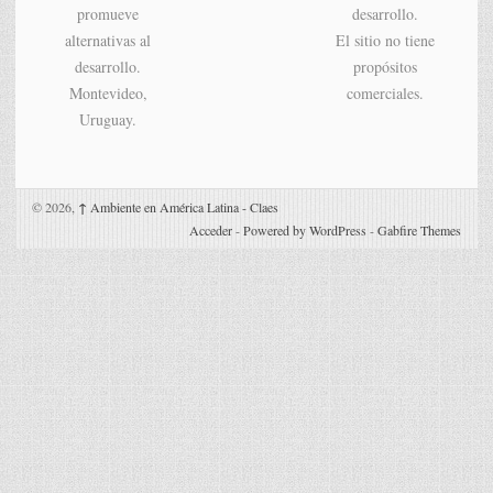
promueve
desarrollo.
alternativas al
El sitio no tiene
desarrollo.
propósitos
Montevideo,
comerciales.
Uruguay.
© 2026,
↑
Ambiente en América Latina - Claes
Acceder
-
Powered by WordPress
-
Gabfire Themes