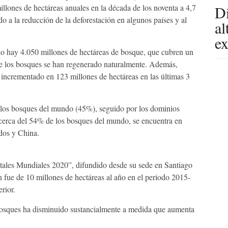
llones de hectáreas anuales en la década de los noventa a 4,7
Di
o a la reducción de la deforestación en algunos países y al
al
ex
o hay 4.050 millones de hectáreas de bosque, que cubren un
% de los bosques se han regenerado naturalmente. Además,
a incrementado en 123 millones de hectáreas en las últimas 3
e los bosques del mundo (45%), seguido por los dominios
 cerca del 54% de los bosques del mundo, se encuentra en
dos y China.
tales Mundiales 2020”, difundido desde su sede en Santiago
ón fue de 10 millones de hectáreas al año en el periodo 2015-
rior.
 bosques ha disminuido sustancialmente a medida que aumenta