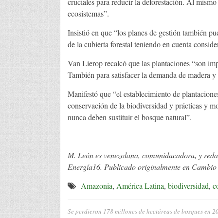
cruciales para reducir la deforestación. Al mismo 
ecosistemas”.
Insistió en que “los planes de gestión también pue
de la cubierta forestal teniendo en cuenta consid
Van Lierop recalcó que las plantaciones “son impo
También para satisfacer la demanda de madera y d
Manifestó que “el establecimiento de plantaciones
conservación de la biodiversidad y prácticas y m
nunca deben sustituir el bosque natural”.
M. León es venezolana, comunidacadora, y redac
Energía16. Publicado originalmente en Cambio
Amazonia
,
América Latina
,
biodiversidad
,
c
Se perdieron 178 millones de hectáreas de bosques en 2