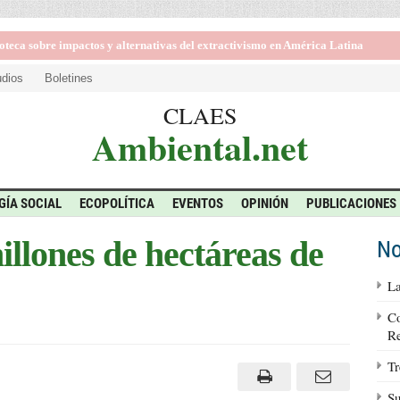
: las implicancias de la victoria de la derecha en Brasil
udios
Boletines
CLAES
Ambiental.net
GÍA SOCIAL
ECOPOLÍTICA
EVENTOS
OPINIÓN
PUBLICACIONES
illones de hectáreas de
No
La
Co
Re
Tr
Su