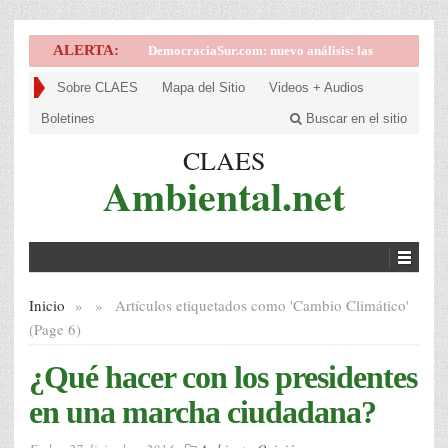
ALERTA:
DemocraciaSur.com: nuevo análisis: las
implicancias de la victoria de la derecha en
Sobre CLAES
Mapa del Sitio
Videos + Audios
Brasil
Boletines
Buscar en el sitio
CLAES
Ambiental.net
Inicio
»
»
Artículos etiquetados como '
Cambio Climático'
(Page 6)
¿Qué hacer con los presidentes
en una marcha ciudadana?