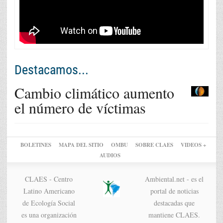
Destacamos...
Cambio climático aumento
el número de víctimas
BOLETINES
MAPA DEL SITIO
OMBU
SOBRE CLAES
VIDEOS +
AUDIOS
CLAES - Centro
Ambiental.net - es el
Latino Americano
portal de noticias
de Ecología Social
destacadas que
es una organización
mantiene CLAES.