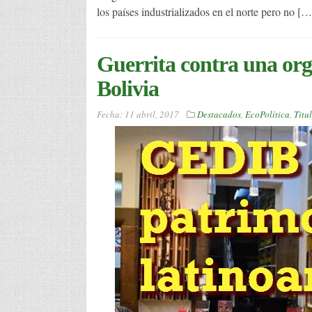
los países industrializados en el norte pero no […
Guerrita contra una or
Bolivia
Fecha:
11 abril, 2017
Destacados
,
EcoPolítica
,
Titu