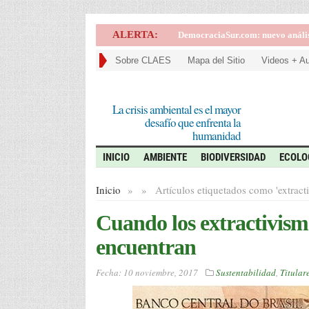
ALERTA:
Extractivismo.com: visitá la bibl
Sobre CLAES
Mapa del Sitio
Videos + A
La crisis ambiental es el mayor
desafío que enfrenta la
humanidad
INICIO
AMBIENTE
BIODIVERSIDAD
ECOLO
Inicio
»
»
Artículos etiquetados como '
extract
Cuando los extractivismo
encuentran
Fecha:
10 noviembre, 2017
Sustentabilidad
,
Titular