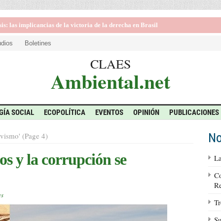
ioteca sobre impactos y alternativas del extractivismo en América Latina
udios
Boletines
CLAES
Ambiental.net
GÍA SOCIAL
ECOPOLÍTICA
EVENTOS
OPINIÓN
PUBLICACIONES
No
ivismo' (Page 4)
s y la corrupción se
La
Co
Re
es
Tr
Su