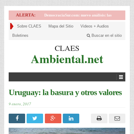
ALERTA:
DemocraciaSur.com: nuevo análisis: las
implicancias de la victoria de la derecha en
Sobre CLAES
Mapa del Sitio
Videos + Audios
Brasil
Boletines
Buscar en el sitio
CLAES
Ambiental.net
Uruguay: la basura y otros valores
9 enero, 2017