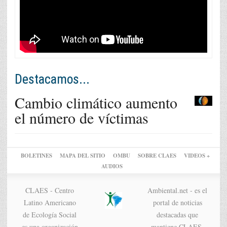
Destacamos...
Cambio climático aumento
el número de víctimas
BOLETINES
MAPA DEL SITIO
OMBU
SOBRE CLAES
VIDEOS +
AUDIOS
CLAES - Centro
Ambiental.net - es el
Latino Americano
portal de noticias
de Ecología Social
destacadas que
es una organización
mantiene CLAES.