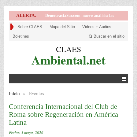
ALERTA:
DemocraciaSur.com: nuevo análisis: las
implicancias de la victoria de la derecha en
Sobre CLAES
Mapa del Sitio
Videos + Audios
Brasil
Boletines
Buscar en el sitio
CLAES
Ambiental.net
Inicio
»
Eventos
Conferencia Internacional del Club de
Roma sobre Regeneración en América
Latina
Fecha:
5 mayo, 2026