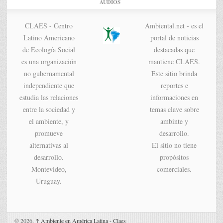
AUDIOS
CLAES - Centro
Ambiental.net - es el
Latino Americano
portal de noticias
de Ecología Social
destacadas que
es una organización
mantiene CLAES.
no gubernamental
Este sitio brinda
independiente que
reportes e
estudia las relaciones
informaciones en
entre la sociedad y
temas clave sobre
el ambiente, y
ambinte y
promueve
desarrollo.
alternativas al
El sitio no tiene
desarrollo.
propósitos
Montevideo,
comerciales.
Uruguay.
© 2026,
↑
Ambiente en América Latina - Claes