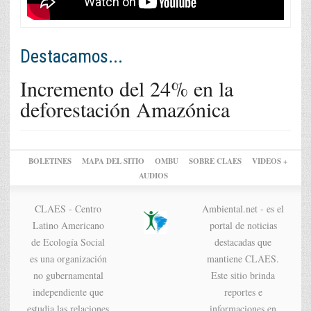
Destacamos...
Incremento del 24% en la
deforestación Amazónica
BOLETINES
MAPA DEL SITIO
OMBU
SOBRE CLAES
VIDEOS +
AUDIOS
CLAES - Centro
Ambiental.net - es el
Latino Americano
portal de noticias
de Ecología Social
destacadas que
es una organización
mantiene CLAES.
no gubernamental
Este sitio brinda
independiente que
reportes e
estudia las relaciones
informaciones en