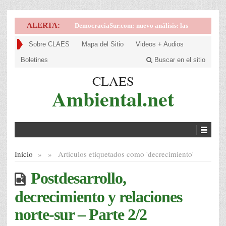
ALERTA:
DemocraciaSur.com: nuevo análisis: las
implicancias de la victoria de la derecha en
Sobre CLAES
Mapa del Sitio
Videos + Audios
Brasil
Boletines
Buscar en el sitio
CLAES
Ambiental.net
Inicio
»
»
Artículos etiquetados como '
decrecimiento'
Postdesarrollo,
decrecimiento y relaciones
norte-sur – Parte 2/2