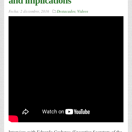
and implications
Fecha:
2 diciembre, 2016
Destacados
,
Videos
Interview with Eduardo Gudynas (Executive Secretary of the