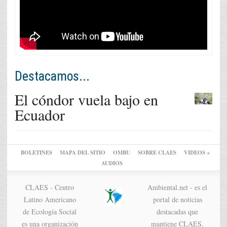
Destacamos...
El cóndor vuela bajo en
Ecuador
BOLETINES
MAPA DEL SITIO
OMBU
SOBRE CLAES
VIDEOS +
AUDIOS
CLAES - Centro
Ambiental.net - es el
Latino Americano
portal de noticias
de Ecología Social
destacadas que
es una organización
mantiene CLAES.