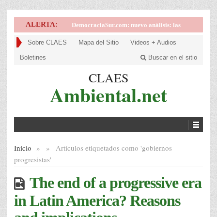
ALERTA:
DemocraciaSur.com: nuevo análisis: las
implicancias de la victoria de la derecha en
Sobre CLAES
Mapa del Sitio
Videos + Audios
Brasil
Boletines
Buscar en el sitio
CLAES
Ambiental.net
Inicio
»
»
Artículos etiquetados como '
gobiernos
progresistas'
The end of a progressive era
in Latin America? Reasons